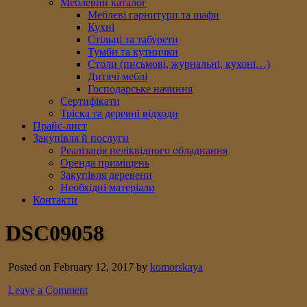
Меблевий каталог
Меблеві гарнитури та шафи
Кухні
Стільці та табурети
Тумби та кутнички
Столи (письмові, журнальні, кухоні…)
Дитячі меблі
Господарське начиння
Сертифікати
Тріска та деревні відходи
Прайс-лист
Закупівля й послуги
Реалізація неліквідного обладнання
Оренда приміщень
Закупівля деревени
Необхідні матеріали
Контакти
DSC09058
Posted on February 12, 2017 by
komorskaya
Leave a Comment