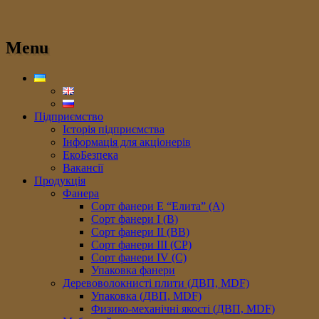
Menu
Підприємство
Історія підприємства
Інформація для акціонерів
ЕкоБезпека
Вакансії
Продукція
Фанера
Сорт фанери E “Елита” (A)
Сорт фанери I (В)
Сорт фанери II (ВB)
Сорт фанери III (CP)
Сорт фанери IV (C)
Упаковка фанери
Деревоволокнисті плити (ДВП, MDF)
Упаковка (ДВП, MDF)
Физико-механічні якості (ДВП, MDF)