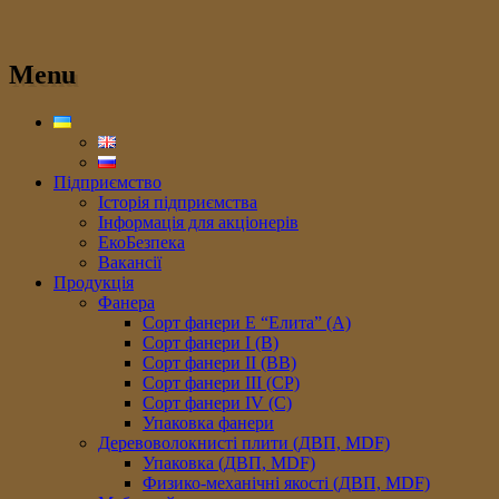
Menu
Підприємство
Історія підприємства
Інформація для акціонерів
ЕкоБезпека
Вакансії
Продукція
Фанера
Сорт фанери E “Елита” (A)
Сорт фанери I (В)
Сорт фанери II (ВB)
Сорт фанери III (CP)
Сорт фанери IV (C)
Упаковка фанери
Деревоволокнисті плити (ДВП, MDF)
Упаковка (ДВП, MDF)
Физико-механічні якості (ДВП, MDF)