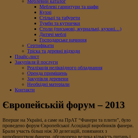
Меблевий каталог
Меблеві гарнитури та шафи
Кухні
Стільці та табурети
Тумби та кутнички
Столи (письмові, журнальні, кухоні…)
Дитячі меблі
Господарське начиння
Сертифікати
Тріска та деревні відходи
Прайс-лист
Закупівля й послуги
Реалізація неліквідного обладнання
Оренда приміщень
Закупівля деревени
Необхідні матеріали
Контакти
Європейській форум – 2013
Вперше на Україні, а саме на ПрАТ “Фанери та плити”, було
проведено форум Європейської Асоціації виробників фанери.
Брали участь більш ніж 30 делегацій, повязаних з
виробництвом фанери, обговорена велика кількість питань і