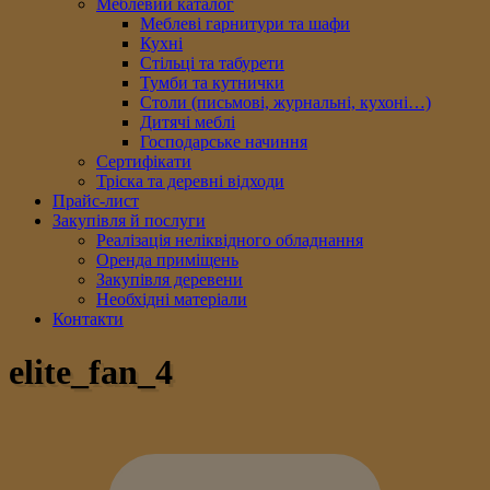
Меблевий каталог
Меблеві гарнитури та шафи
Кухні
Стільці та табурети
Тумби та кутнички
Столи (письмові, журнальні, кухоні…)
Дитячі меблі
Господарське начиння
Сертифікати
Тріска та деревні відходи
Прайс-лист
Закупівля й послуги
Реалізація неліквідного обладнання
Оренда приміщень
Закупівля деревени
Необхідні матеріали
Контакти
elite_fan_4