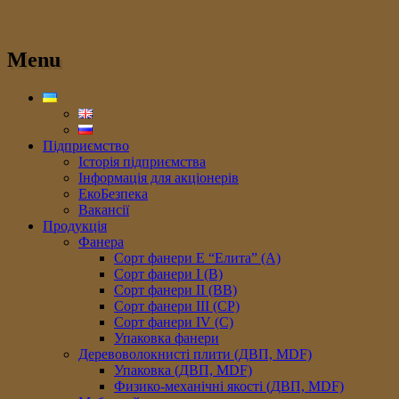
Menu
Підприємство
Історія підприємства
Інформація для акціонерів
ЕкоБезпека
Вакансії
Продукція
Фанера
Сорт фанери E “Елита” (A)
Сорт фанери I (В)
Сорт фанери II (ВB)
Сорт фанери III (CP)
Сорт фанери IV (C)
Упаковка фанери
Деревоволокнисті плити (ДВП, MDF)
Упаковка (ДВП, MDF)
Физико-механічні якості (ДВП, MDF)