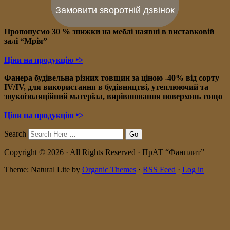
Замовити зворотній дзвінок
Пропонуємо 30 % знижки на меблі наявні в в
иставковій
залі “Мрія”
Ціни на продукцію ‣>
Фанера будівельна різних товщин за ціною -40% від сорту
IV/IV, для використання в будівництві, утеплюючий та
звукоізоляційний матеріал, вирівнювання поверхонь тощо
Ціни на продукцію ‣>
Search
Copyright © 2026 · All Rights Reserved · ПрАТ “Фанплит”
Theme: Natural Lite by
Organic Themes
·
RSS Feed
·
Log in