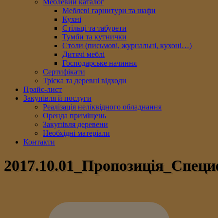
Меблевий каталог
Меблеві гарнитури та шафи
Кухні
Стільці та табурети
Тумби та кутнички
Столи (письмові, журнальні, кухоні…)
Дитячі меблі
Господарське начиння
Сертифікати
Тріска та деревні відходи
Прайс-лист
Закупівля й послуги
Реалізація неліквідного обладнання
Оренда приміщень
Закупівля деревени
Необхідні матеріали
Контакти
2017.10.01_Пропозицiя_Специ