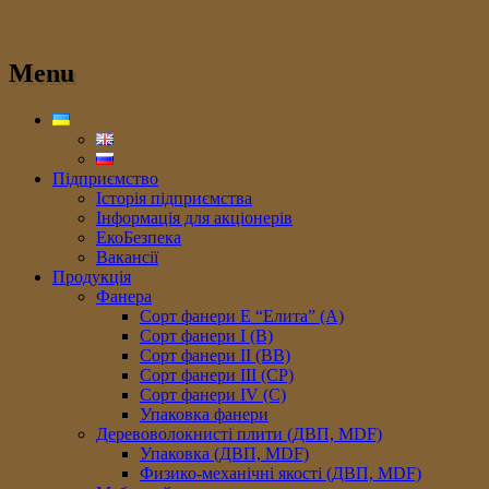
Menu
Підприємство
Історія підприємства
Інформація для акціонерів
ЕкоБезпека
Вакансії
Продукція
Фанера
Сорт фанери E “Елита” (A)
Сорт фанери I (В)
Сорт фанери II (ВB)
Сорт фанери III (CP)
Сорт фанери IV (C)
Упаковка фанери
Деревоволокнисті плити (ДВП, MDF)
Упаковка (ДВП, MDF)
Физико-механічні якості (ДВП, MDF)