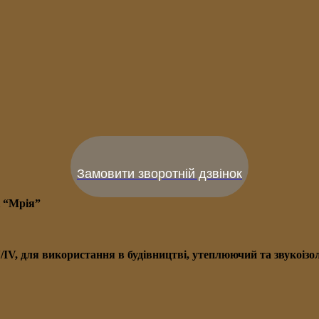
Замовити зворотній дзвінок
і “Мрія”
V/IV, для використання в будівництві, утеплюючий та звукоі