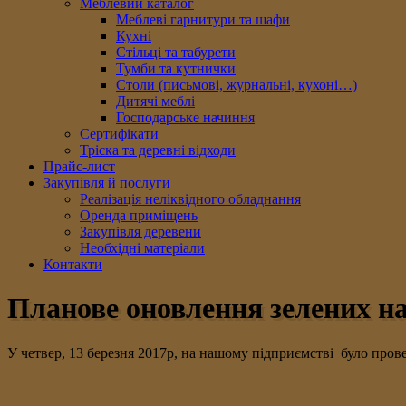
Меблевий каталог
Меблеві гарнитури та шафи
Кухні
Стільці та табурети
Тумби та кутнички
Столи (письмові, журнальні, кухоні…)
Дитячі меблі
Господарське начиння
Сертифікати
Тріска та деревні відходи
Прайс-лист
Закупівля й послуги
Реалізація неліквідного обладнання
Оренда приміщень
Закупівля деревени
Необхідні матеріали
Контакти
Планове оновлення зелених на
У четвер, 13 березня 2017р, на нашому підприємстві було пров