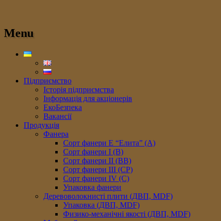
Menu
Підприємство
Історія підприємства
Інформація для акціонерів
ЕкоБезпека
Вакансії
Продукція
Фанера
Сорт фанери E “Елита” (A)
Сорт фанери I (В)
Сорт фанери II (ВB)
Сорт фанери III (CP)
Сорт фанери IV (C)
Упаковка фанери
Деревоволокнисті плити (ДВП, MDF)
Упаковка (ДВП, MDF)
Физико-механічні якості (ДВП, MDF)