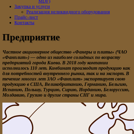
MDF)
Закупка и услуги
Реализация неликвидного оборудования
Прайс-лист
Контакты
Предприятие
Частное акционерное общество «Фанеры и плиты» (ЧАО
«Фанплит») — одно из наиболее солидных по возрасту
предприятий города Киева. В 2018 году компании
исполнилось 110 лет. Комбинат производит продукцию как
для потребностей внутреннего рынка, так и на экспорт. В
течение многих лет ЗАО «Фанплит» экспортирует свою
продукцию в США, Великобританию, Германию, Бельгию,
Испанию, Польшу, Турцию, Сирию, Иорданию, Белоруссию,
Молдавию, Грузию и другие страны СНГ и мира.