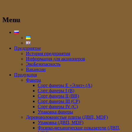
Menu
Предприятие
История предприятия
Информация для акционеров
ЭкоБезопасность
Вакансии
Продукция
Фанера
Сорт фанеры E «Элит» (A)
Сорт фанеры I (В)
Сорт фанеры II (ВB)
Сорт фанеры III (CP)
Сорт фанеры IV (C)
Упаковка фанеры
Деревоволокнистые плиты (ДВП, MDF)
Упаковка (ДВП, MDF)
Физико-механические показатели (ДВП,