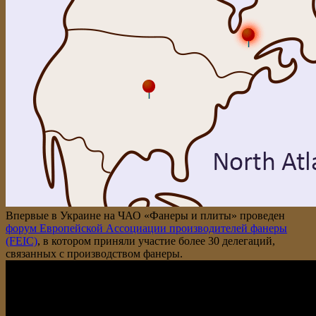
Впервые в Украине на ЧАО «Фанеры и плиты» проведен
форум Европейской Ассоциации производителей фанеры
(FEIC)
, в котором приняли участие более 30 делегаций,
связанных с производством фанеры.