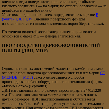
внешнего вида поверхности, по степени водостойкости
клеевого соединения — на марки; по степени обработки — на
шлифовок и нешлифованную.
Учитывая вид внешних слоев, определяют пять сортов:
Е
(элита)
,
I,
II,
III,
IV.
Внешняя поверхность фанеры
изготавливается из шпона лиственных пород (береза, ольха).
По степени водостойкости фанера нашего производства
относится к марке ФК — фанера влагостойкая.
ПРОИЗВОДСТВО ДЕРЕВОВОЛОКНИСТОЙ
ПЛИТЫ (ДВП, MDF)
Одним из главных достижений коллектива комбината стало
освоение производства древесноволокнистых плит марки
СТ
(MENDE — MDF)
сухого непрерывного способа
производства на базе оборудования и по технологии фирмы
«Бизон- Верке» (Германия).
ДВП изготавливается по размеру евростандарта 2440х1220
мм. По желанию заказчика могут изготавливаться плиты
других размеров. ДВП пакетированный и обтягивается
металлической лентой, защищается уголками от возможного
повреждения. При отправке на экспорт ДВП упаковывается