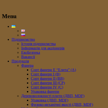
Menu
Підприємство
Історія підприємства
Інформація для акціонерів
ЕкоБезпека
Вакансії
Продукція
Фанера
Сорт фанери E “Елита” (A)
Сорт фанери I (В)
Сорт фанери II (ВB)
Сорт фанери III (CP)
Сорт фанери IV (C)
Упаковка фанери
Деревоволокнисті плити (ДВП, MDF)
Упаковка (ДВП, MDF)
Физико-механічні якості (ДВП, MDF)