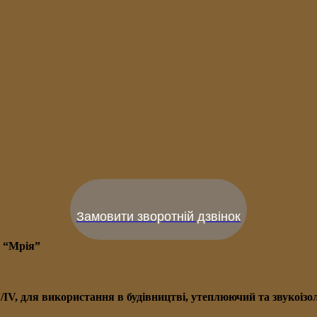
Замовити зворотній дзвінок
і “Мрія”
V/IV, для використання в будівництві, утеплюючий та звукоі