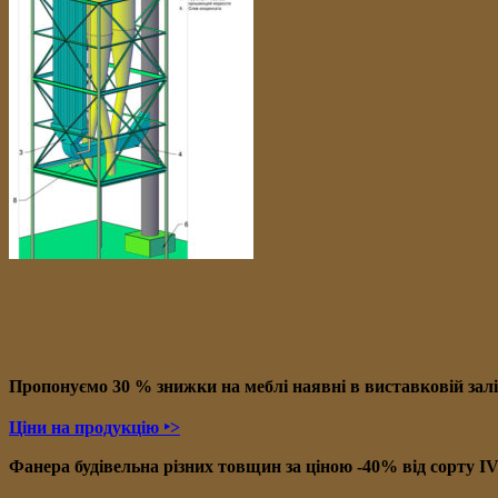
Пропонуємо 30 % знижки на меблі наявні в в
иставковій зал
Ціни на продукцію ‣>
Фанера будівельна різних товщин за ціною -40% від сорту I