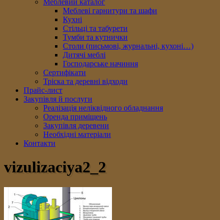
Меблевий каталог
Меблеві гарнитури та шафи
Кухні
Стільці та табурети
Тумби та кутнички
Столи (письмові, журнальні, кухоні…)
Дитячі меблі
Господарське начиння
Сертифікати
Тріска та деревні відходи
Прайс-лист
Закупівля й послуги
Реалізація неліквідного обладнання
Оренда приміщень
Закупівля деревени
Необхідні матеріали
Контакти
vizulizaciya2_2