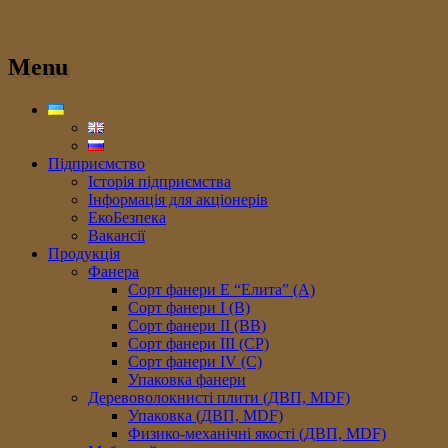
Menu
Підприємство
Історія підприємства
Інформація для акціонерів
ЕкоБезпека
Вакансії
Продукція
Фанера
Сорт фанери E “Елита” (A)
Сорт фанери I (В)
Сорт фанери II (ВB)
Сорт фанери III (CP)
Сорт фанери IV (C)
Упаковка фанери
Деревоволокнисті плити (ДВП, MDF)
Упаковка (ДВП, MDF)
Физико-механічні якості (ДВП, MDF)