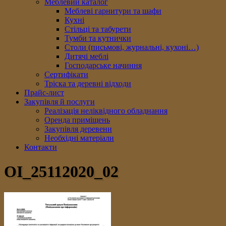
Меблевий каталог
Меблеві гарнитури та шафи
Кухні
Стільці та табурети
Тумби та кутнички
Столи (письмові, журнальні, кухоні…)
Дитячі меблі
Господарське начиння
Сертифікати
Тріска та деревні відходи
Прайс-лист
Закупівля й послуги
Реалізація неліквідного обладнання
Оренда приміщень
Закупівля деревени
Необхідні матеріали
Контакти
OI_25112020_02