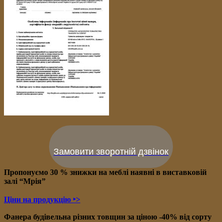
Замовити зворотній дзвінок
Пропонуємо 30 % знижки на меблі наявні в в
иставковій
залі “Мрія”
Ціни на продукцію ‣>
Фанера будівельна різних товщин за ціною -40% від сорту