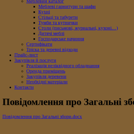
Меблевий каталог
Меблеві гарнитури та шафи
Кухні
Стільці та табурети
Тумби та кутнички
Столи (письмові, журнальні, кухоні…)
Дитячі меблі
Господарське начиння
Сертифікати
Тріска та деревні відходи
Прайс-лист
Закупівля й послуги
Реалізація неліквідного обладнання
Оренда приміщень
Закупівля деревени
Необхідні матеріали
Контакти
Повідомлення про Загальні зб
Повідомлення про Загальні збори.docx