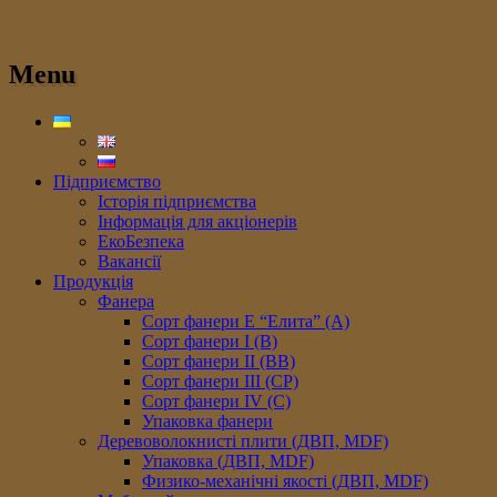
Menu
Підприємство
Історія підприємства
Інформація для акціонерів
ЕкоБезпека
Вакансії
Продукція
Фанера
Сорт фанери E “Елита” (A)
Сорт фанери I (В)
Сорт фанери II (ВB)
Сорт фанери III (CP)
Сорт фанери IV (C)
Упаковка фанери
Деревоволокнисті плити (ДВП, MDF)
Упаковка (ДВП, MDF)
Физико-механічні якості (ДВП, MDF)