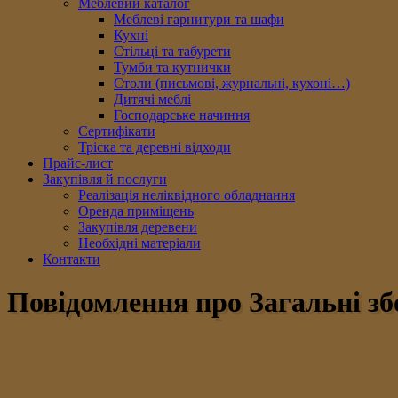
Меблевий каталог
Меблеві гарнитури та шафи
Кухні
Стільці та табурети
Тумби та кутнички
Столи (письмові, журнальні, кухоні…)
Дитячі меблі
Господарське начиння
Сертифікати
Тріска та деревні відходи
Прайс-лист
Закупівля й послуги
Реалізація неліквідного обладнання
Оренда приміщень
Закупівля деревени
Необхідні матеріали
Контакти
Повідомлення про Загальні зб