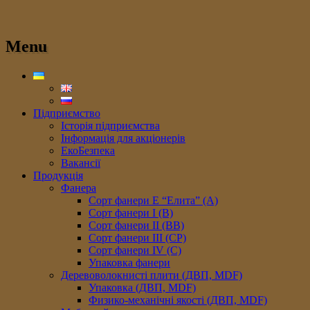
Menu
Підприємство
Історія підприємства
Інформація для акціонерів
ЕкоБезпека
Вакансії
Продукція
Фанера
Сорт фанери E “Елита” (A)
Сорт фанери I (В)
Сорт фанери II (ВB)
Сорт фанери III (CP)
Сорт фанери IV (C)
Упаковка фанери
Деревоволокнисті плити (ДВП, MDF)
Упаковка (ДВП, MDF)
Физико-механічні якості (ДВП, MDF)