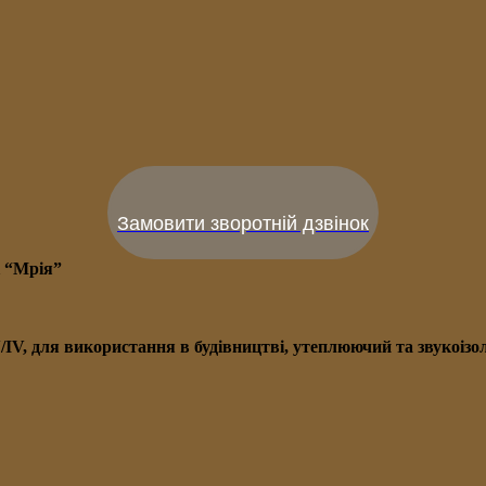
Замовити зворотній дзвінок
і “Мрія”
V/IV, для використання в будівництві, утеплюючий та звукоі