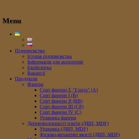
Menu
Підприємство
Історія підприємства
Інформація для акціонерів
ЕкоБезпека
Вакансії
Продукція
Фанера
Сорт фанери E “Елита” (A)
Сорт фанери I (В)
Сорт фанери II (ВB)
Сорт фанери III (CP)
Сорт фанери IV (C)
Упаковка фанери
Деревоволокнисті плити (ДВП, MDF)
Упаковка (ДВП, MDF)
Физико-механічні якості (ДВП, MDF)