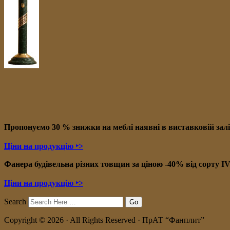
Пропонуємо 30 % знижки на меблі наявні в в
иставковій зал
Ціни на продукцію ‣>
Фанера будівельна різних товщин за ціною -40% від сорту I
Ціни на продукцію ‣>
Search
Copyright © 2026 · All Rights Reserved · ПрАТ “Фанплит”