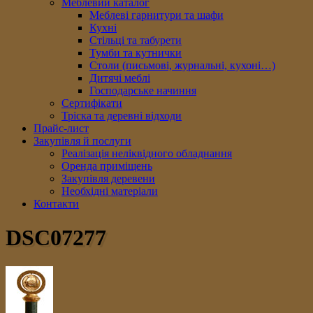
Меблевий каталог
Меблеві гарнитури та шафи
Кухні
Стільці та табурети
Тумби та кутнички
Столи (письмові, журнальні, кухоні…)
Дитячі меблі
Господарське начиння
Сертифікати
Тріска та деревні відходи
Прайс-лист
Закупівля й послуги
Реалізація неліквідного обладнання
Оренда приміщень
Закупівля деревени
Необхідні матеріали
Контакти
DSC07277