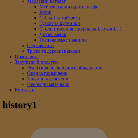
Меблевий каталог
Меблеві гарнитури та шафи
Кухні
Стільці та табурети
Тумби та кутнички
Столи (письмові, журнальні, кухоні…)
Дитячі меблі
Господарське начиння
Сертифікати
Тріска та деревні відходи
Прайс-лист
Закупівля й послуги
Реалізація неліквідного обладнання
Оренда приміщень
Закупівля деревени
Необхідні матеріали
Контакти
history1