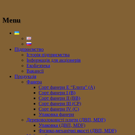
Menu
Підприємство
Історія підприємства
Інформація для акціонерів
ЕкоБезпека
Вакансії
Продукція
Фанера
Сорт фанери E “Елита” (A)
Сорт фанери I (В)
Сорт фанери II (ВB)
Сорт фанери III (CP)
Сорт фанери IV (C)
Упаковка фанери
Деревоволокнисті плити (ДВП, MDF)
Упаковка (ДВП, MDF)
Физико-механічні якості (ДВП, MDF)