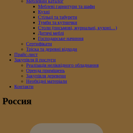
Меблевий каталог
Меблеві гарнитури та шафи
Кухні
Стільці та табурети
Тумби та кутнички
Столи (письмові, журнальні, кухоні…)
Дитячі меблі
Господарське начиння
Сертифікати
Тріска та деревні відходи
Прайс-лист
Закупівля й послуги
Реалізація неліквідного обладнання
Оренда приміщень
Закупівля деревени
Необхідні матеріали
Контакти
Россия