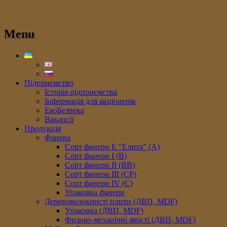
Menu
Підприємство
Історія підприємства
Інформація для акціонерів
ЕкоБезпека
Вакансії
Продукція
Фанера
Сорт фанери E “Елита” (A)
Сорт фанери I (В)
Сорт фанери II (ВB)
Сорт фанери III (CP)
Сорт фанери IV (C)
Упаковка фанери
Деревоволокнисті плити (ДВП, MDF)
Упаковка (ДВП, MDF)
Физико-механічні якості (ДВП, MDF)