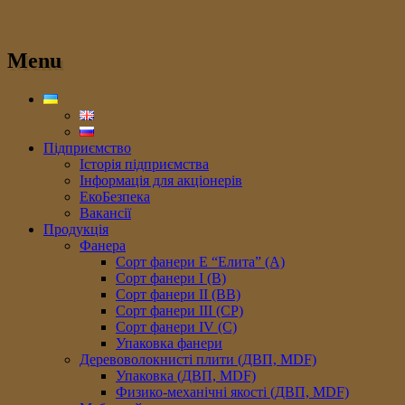
Menu
Підприємство
Історія підприємства
Інформація для акціонерів
ЕкоБезпека
Вакансії
Продукція
Фанера
Сорт фанери E “Елита” (A)
Сорт фанери I (В)
Сорт фанери II (ВB)
Сорт фанери III (CP)
Сорт фанери IV (C)
Упаковка фанери
Деревоволокнисті плити (ДВП, MDF)
Упаковка (ДВП, MDF)
Физико-механічні якості (ДВП, MDF)