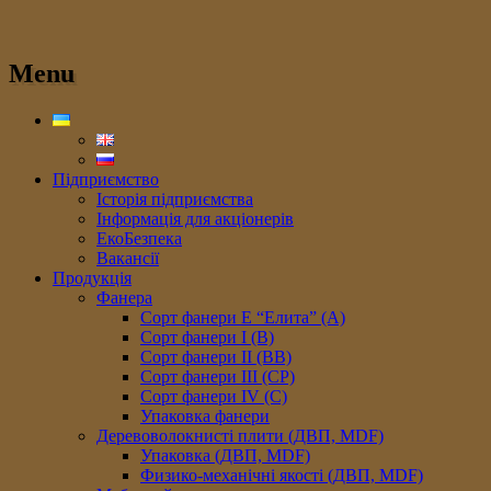
Menu
Підприємство
Історія підприємства
Інформація для акціонерів
ЕкоБезпека
Вакансії
Продукція
Фанера
Сорт фанери E “Елита” (A)
Сорт фанери I (В)
Сорт фанери II (ВB)
Сорт фанери III (CP)
Сорт фанери IV (C)
Упаковка фанери
Деревоволокнисті плити (ДВП, MDF)
Упаковка (ДВП, MDF)
Физико-механічні якості (ДВП, MDF)