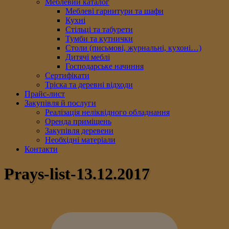
Меблевий каталог
Меблеві гарнитури та шафи
Кухні
Стільці та табурети
Тумби та кутнички
Столи (письмові, журнальні, кухоні…)
Дитячі меблі
Господарське начиння
Сертифікати
Тріска та деревні відходи
Прайс-лист
Закупівля й послуги
Реалізація неліквідного обладнання
Оренда приміщень
Закупівля деревени
Необхідні матеріали
Контакти
Prays-list-13.12.2017