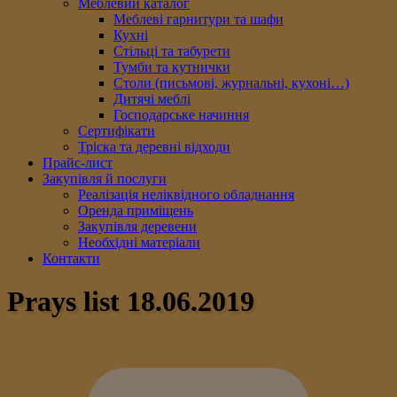
Меблевий каталог
Меблеві гарнитури та шафи
Кухні
Стільці та табурети
Тумби та кутнички
Столи (письмові, журнальні, кухоні…)
Дитячі меблі
Господарське начиння
Сертифікати
Тріска та деревні відходи
Прайс-лист
Закупівля й послуги
Реалізація неліквідного обладнання
Оренда приміщень
Закупівля деревени
Необхідні матеріали
Контакти
Prays list 18.06.2019