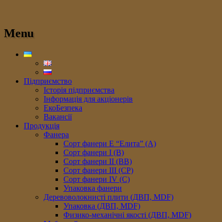
Menu
Підприємство
Історія підприємства
Інформація для акціонерів
ЕкоБезпека
Вакансії
Продукція
Фанера
Сорт фанери E “Елита” (A)
Сорт фанери I (В)
Сорт фанери II (ВB)
Сорт фанери III (CP)
Сорт фанери IV (C)
Упаковка фанери
Деревоволокнисті плити (ДВП, MDF)
Упаковка (ДВП, MDF)
Физико-механічні якості (ДВП, MDF)