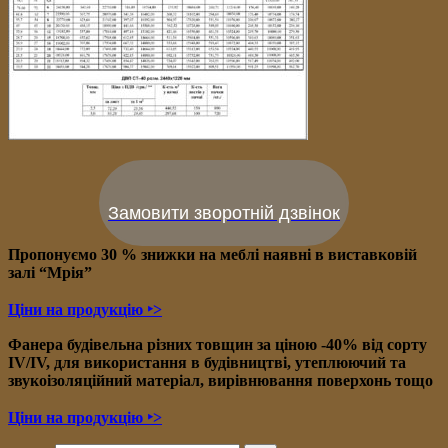
Замовити зворотній дзвінок
Пропонуємо 30 % знижки на меблі наявні в в
иставковій
залі “Мрія”
Ціни на продукцію ‣>
Фанера будівельна різних товщин за ціною -40% від сорту
IV/IV, для використання в будівництві, утеплюючий та
звукоізоляційний матеріал, вирівнювання поверхонь тощо
Ціни на продукцію ‣>