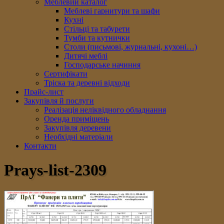
Меблевий каталог
Меблеві гарнитури та шафи
Кухні
Стільці та табурети
Тумби та кутнички
Столи (письмові, журнальні, кухоні…)
Дитячі меблі
Господарське начиння
Сертифікати
Тріска та деревні відходи
Прайс-лист
Закупівля й послуги
Реалізація неліквідного обладнання
Оренда приміщень
Закупівля деревени
Необхідні матеріали
Контакти
Prays-list-2309