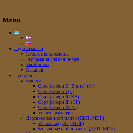
Menu
Підприємство
Історія підприємства
Інформація для акціонерів
ЕкоБезпека
Вакансії
Продукція
Фанера
Сорт фанери E “Елита” (A)
Сорт фанери I (В)
Сорт фанери II (ВB)
Сорт фанери III (CP)
Сорт фанери IV (C)
Упаковка фанери
Деревоволокнисті плити (ДВП, MDF)
Упаковка (ДВП, MDF)
Физико-механічні якості (ДВП, MDF)