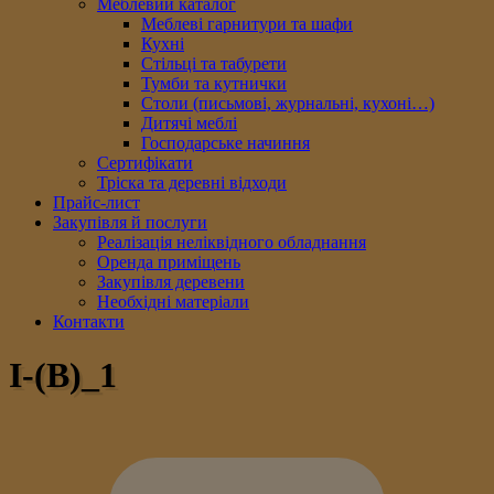
Меблевий каталог
Меблеві гарнитури та шафи
Кухні
Стільці та табурети
Тумби та кутнички
Столи (письмові, журнальні, кухоні…)
Дитячі меблі
Господарське начиння
Сертифікати
Тріска та деревні відходи
Прайс-лист
Закупівля й послуги
Реалізація неліквідного обладнання
Оренда приміщень
Закупівля деревени
Необхідні матеріали
Контакти
I-(В)_1