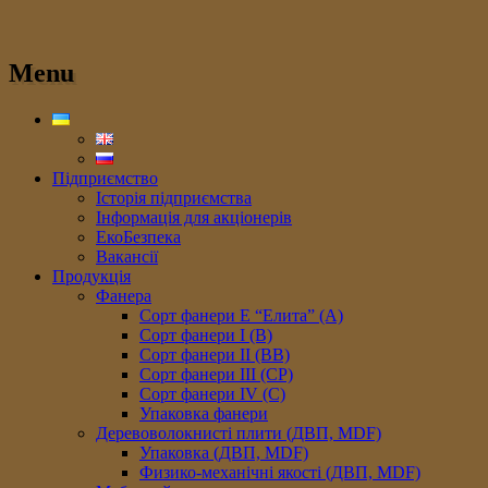
Menu
Підприємство
Історія підприємства
Інформація для акціонерів
ЕкоБезпека
Вакансії
Продукція
Фанера
Сорт фанери E “Елита” (A)
Сорт фанери I (В)
Сорт фанери II (ВB)
Сорт фанери III (CP)
Сорт фанери IV (C)
Упаковка фанери
Деревоволокнисті плити (ДВП, MDF)
Упаковка (ДВП, MDF)
Физико-механічні якості (ДВП, MDF)