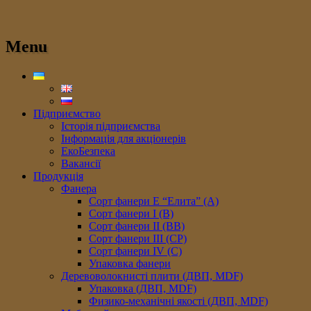
Menu
Підприємство
Історія підприємства
Інформація для акціонерів
ЕкоБезпека
Вакансії
Продукція
Фанера
Сорт фанери E “Елита” (A)
Сорт фанери I (В)
Сорт фанери II (ВB)
Сорт фанери III (CP)
Сорт фанери IV (C)
Упаковка фанери
Деревоволокнисті плити (ДВП, MDF)
Упаковка (ДВП, MDF)
Физико-механічні якості (ДВП, MDF)