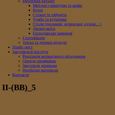
Меблевий каталог
Меблеві гарнитури та шафи
Кухні
Стільці та табурети
Тумби та кутнички
Столи (письмові, журнальні, кухоні…)
Дитячі меблі
Господарське начиння
Сертифікати
Тріска та деревні відходи
Прайс-лист
Закупівля й послуги
Реалізація неліквідного обладнання
Оренда приміщень
Закупівля деревени
Необхідні матеріали
Контакти
II-(ВB)_5