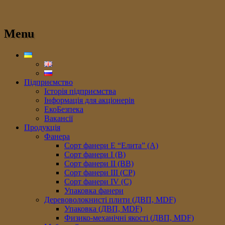
Menu
Підприємство
Історія підприємства
Інформація для акціонерів
ЕкоБезпека
Вакансії
Продукція
Фанера
Сорт фанери E “Елита” (A)
Сорт фанери I (В)
Сорт фанери II (ВB)
Сорт фанери III (CP)
Сорт фанери IV (C)
Упаковка фанери
Деревоволокнисті плити (ДВП, MDF)
Упаковка (ДВП, MDF)
Физико-механічні якості (ДВП, MDF)