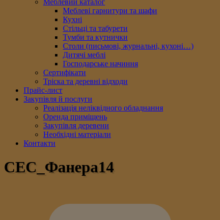
Меблевий каталог
Меблеві гарнитури та шафи
Кухні
Стільці та табурети
Тумби та кутнички
Столи (письмові, журнальні, кухоні…)
Дитячі меблі
Господарське начиння
Сертифікати
Тріска та деревні відходи
Прайс-лист
Закупівля й послуги
Реалізація неліквідного обладнання
Оренда приміщень
Закупівля деревени
Необхідні матеріали
Контакти
СЕС_Фанера14