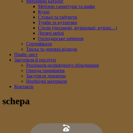
Меблевий каталог
Меблеві гарнитури та шафи
Кухні
Стільці та табурети
Тумби та кутнички
Столи (письмові, журнальні, кухоні…)
Дитячі меблі
Господарське начиння
Сертифікати
Тріска та деревні відходи
Прайс-лист
Закупівля й послуги
Реалізація неліквідного обладнання
Оренда приміщень
Закупівля деревени
Необхідні матеріали
Контакти
schepa