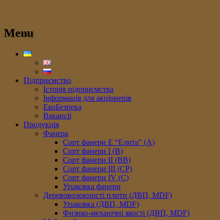
Menu
Підприємство
Історія підприємства
Інформація для акціонерів
ЕкоБезпека
Вакансії
Продукція
Фанера
Сорт фанери E “Елита” (A)
Сорт фанери I (В)
Сорт фанери II (ВB)
Сорт фанери III (CP)
Сорт фанери IV (C)
Упаковка фанери
Деревоволокнисті плити (ДВП, MDF)
Упаковка (ДВП, MDF)
Физико-механічні якості (ДВП, MDF)