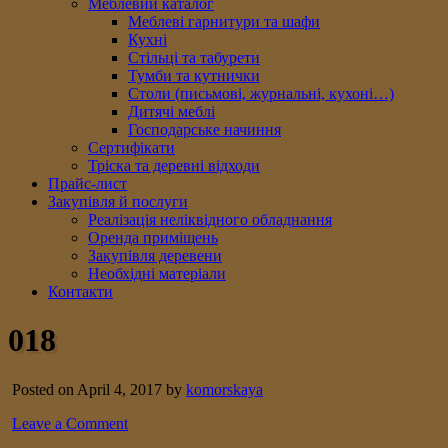
Меблевий каталог
Меблеві гарнитури та шафи
Кухні
Стільці та табурети
Тумби та кутнички
Столи (письмові, журнальні, кухоні…)
Дитячі меблі
Господарське начиння
Сертифікати
Тріска та деревні відходи
Прайс-лист
Закупівля й послуги
Реалізація неліквідного обладнання
Оренда приміщень
Закупівля деревени
Необхідні матеріали
Контакти
018
Posted on April 4, 2017 by
komorskaya
Leave a Comment