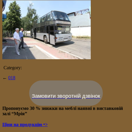
Category:
←
018
Замовити зворотній дзвінок
Пропонуємо 30 % знижки на меблі наявні в в
иставковій
залі “Мрія”
Ціни на продукцію ‣>