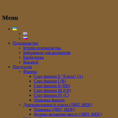
Menu
Підприємство
Історія підприємства
Інформація для акціонерів
ЕкоБезпека
Вакансії
Продукція
Фанера
Сорт фанери E “Елита” (A)
Сорт фанери I (В)
Сорт фанери II (ВB)
Сорт фанери III (CP)
Сорт фанери IV (C)
Упаковка фанери
Деревоволокнисті плити (ДВП, MDF)
Упаковка (ДВП, MDF)
Физико-механічні якості (ДВП, MDF)