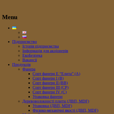
Menu
Підприємство
Історія підприємства
Інформація для акціонерів
ЕкоБезпека
Вакансії
Продукція
Фанера
Сорт фанери E “Елита” (A)
Сорт фанери I (В)
Сорт фанери II (ВB)
Сорт фанери III (CP)
Сорт фанери IV (C)
Упаковка фанери
Деревоволокнисті плити (ДВП, MDF)
Упаковка (ДВП, MDF)
Физико-механічні якості (ДВП, MDF)