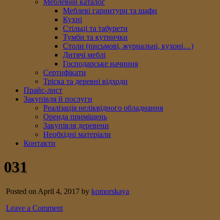
Меблевий каталог
Меблеві гарнитури та шафи
Кухні
Стільці та табурети
Тумби та кутнички
Столи (письмові, журнальні, кухоні…)
Дитячі меблі
Господарське начиння
Сертифікати
Тріска та деревні відходи
Прайс-лист
Закупівля й послуги
Реалізація неліквідного обладнання
Оренда приміщень
Закупівля деревени
Необхідні матеріали
Контакти
031
Posted on April 4, 2017 by
komorskaya
Leave a Comment