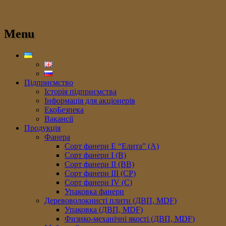
Menu
Підприємство
Історія підприємства
Інформація для акціонерів
ЕкоБезпека
Вакансії
Продукція
Фанера
Сорт фанери E “Елита” (A)
Сорт фанери I (В)
Сорт фанери II (ВB)
Сорт фанери III (CP)
Сорт фанери IV (C)
Упаковка фанери
Деревоволокнисті плити (ДВП, MDF)
Упаковка (ДВП, MDF)
Физико-механічні якості (ДВП, MDF)