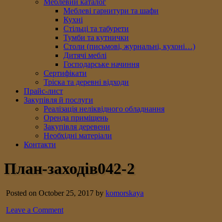
Меблевий каталог
Меблеві гарнитури та шафи
Кухні
Стільці та табурети
Тумби та кутнички
Столи (письмові, журнальні, кухоні…)
Дитячі меблі
Господарське начиння
Сертифікати
Тріска та деревні відходи
Прайс-лист
Закупівля й послуги
Реалізація неліквідного обладнання
Оренда приміщень
Закупівля деревени
Необхідні матеріали
Контакти
План-заходів042-2
Posted on October 25, 2017 by
komorskaya
Leave a Comment