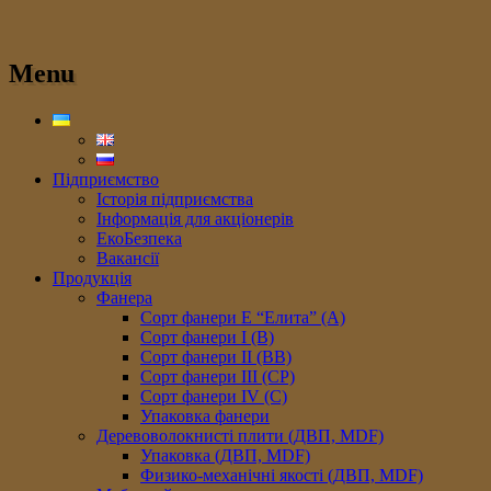
Menu
Підприємство
Історія підприємства
Інформація для акціонерів
ЕкоБезпека
Вакансії
Продукція
Фанера
Сорт фанери E “Елита” (A)
Сорт фанери I (В)
Сорт фанери II (ВB)
Сорт фанери III (CP)
Сорт фанери IV (C)
Упаковка фанери
Деревоволокнисті плити (ДВП, MDF)
Упаковка (ДВП, MDF)
Физико-механічні якості (ДВП, MDF)