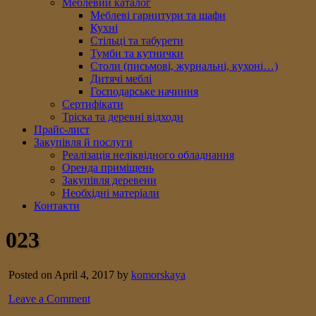
Меблевий каталог
Меблеві гарнитури та шафи
Кухні
Стільці та табурети
Тумби та кутнички
Столи (письмові, журнальні, кухоні…)
Дитячі меблі
Господарське начиння
Сертифікати
Тріска та деревні відходи
Прайс-лист
Закупівля й послуги
Реалізація неліквідного обладнання
Оренда приміщень
Закупівля деревени
Необхідні матеріали
Контакти
023
Posted on April 4, 2017 by
komorskaya
Leave a Comment