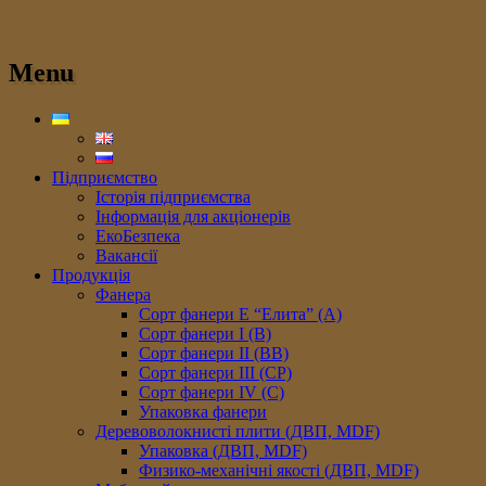
Menu
Підприємство
Історія підприємства
Інформація для акціонерів
ЕкоБезпека
Вакансії
Продукція
Фанера
Сорт фанери E “Елита” (A)
Сорт фанери I (В)
Сорт фанери II (ВB)
Сорт фанери III (CP)
Сорт фанери IV (C)
Упаковка фанери
Деревоволокнисті плити (ДВП, MDF)
Упаковка (ДВП, MDF)
Физико-механічні якості (ДВП, MDF)