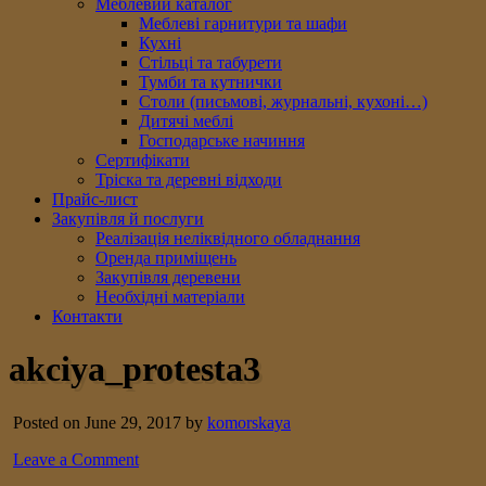
Меблевий каталог
Меблеві гарнитури та шафи
Кухні
Стільці та табурети
Тумби та кутнички
Столи (письмові, журнальні, кухоні…)
Дитячі меблі
Господарське начиння
Сертифікати
Тріска та деревні відходи
Прайс-лист
Закупівля й послуги
Реалізація неліквідного обладнання
Оренда приміщень
Закупівля деревени
Необхідні матеріали
Контакти
akciya_protesta3
Posted on June 29, 2017 by
komorskaya
Leave a Comment