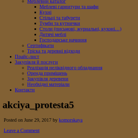
Меблевий каталог
Меблеві гарнитури та шафи
Кухні
Стільці та табурети
Тумби та кутнички
Столи (письмові, журнальні, кухоні…)
Дитячі меблі
Господарське начиння
Сертифікати
Тріска та деревні відходи
Прайс-лист
Закупівля й послуги
Реалізація неліквідного обладнання
Оренда приміщень
Закупівля деревени
Необхідні матеріали
Контакти
akciya_protesta5
Posted on June 29, 2017 by
komorskaya
Leave a Comment