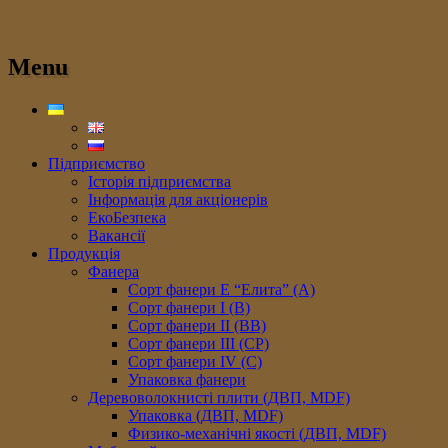
Menu
Підприємство
Історія підприємства
Інформація для акціонерів
ЕкоБезпека
Вакансії
Продукція
Фанера
Сорт фанери E “Елита” (A)
Сорт фанери I (В)
Сорт фанери II (ВB)
Сорт фанери III (CP)
Сорт фанери IV (C)
Упаковка фанери
Деревоволокнисті плити (ДВП, MDF)
Упаковка (ДВП, MDF)
Физико-механічні якості (ДВП, MDF)