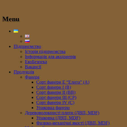
Menu
Підприємство
Історія підприємства
Інформація для акціонерів
ЕкоБезпека
Вакансії
Продукція
Фанера
Сорт фанери E “Елита” (A)
Сорт фанери I (В)
Сорт фанери II (ВB)
Сорт фанери III (CP)
Сорт фанери IV (C)
Упаковка фанери
Деревоволокнисті плити (ДВП, MDF)
Упаковка (ДВП, MDF)
Физико-механічні якості (ДВП, MDF)