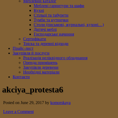
Меблевий каталог
Меблеві гарнитури та шафи
Кухні
Стільці та табурети
Тумби та кутнички
Столи (письмові, журнальні, кухоні…)
Дитячі меблі
Господарське начиння
Сертифікати
Тріска та деревні відходи
Прайс-лист
Закупівля й послуги
Реалізація неліквідного обладнання
Оренда приміщень
Закупівля деревени
Необхідні матеріали
Контакти
akciya_protesta6
Posted on June 29, 2017 by
komorskaya
Leave a Comment