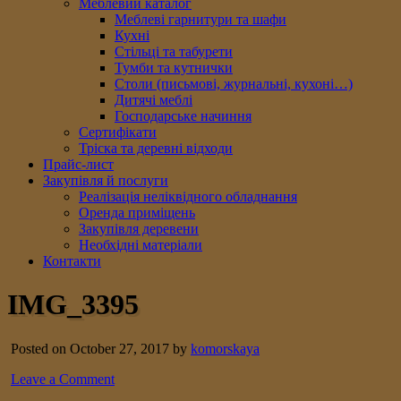
Меблевий каталог
Меблеві гарнитури та шафи
Кухні
Стільці та табурети
Тумби та кутнички
Столи (письмові, журнальні, кухоні…)
Дитячі меблі
Господарське начиння
Сертифікати
Тріска та деревні відходи
Прайс-лист
Закупівля й послуги
Реалізація неліквідного обладнання
Оренда приміщень
Закупівля деревени
Необхідні матеріали
Контакти
IMG_3395
Posted on October 27, 2017 by
komorskaya
Leave a Comment