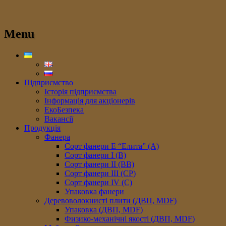
Menu
Підприємство
Історія підприємства
Інформація для акціонерів
ЕкоБезпека
Вакансії
Продукція
Фанера
Сорт фанери E “Елита” (A)
Сорт фанери I (В)
Сорт фанери II (ВB)
Сорт фанери III (CP)
Сорт фанери IV (C)
Упаковка фанери
Деревоволокнисті плити (ДВП, MDF)
Упаковка (ДВП, MDF)
Физико-механічні якості (ДВП, MDF)