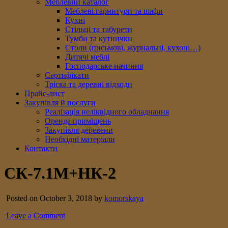
Меблевий каталог
Меблеві гарнитури та шафи
Кухні
Стільці та табурети
Тумби та кутнички
Столи (письмові, журнальні, кухоні…)
Дитячі меблі
Господарське начиння
Сертифікати
Тріска та деревні відходи
Прайс-лист
Закупівля й послуги
Реалізація неліквідного обладнання
Оренда приміщень
Закупівля деревени
Необхідні матеріали
Контакти
СК-7.1М+НК-2
Posted on October 3, 2018 by
komorskaya
Leave a Comment