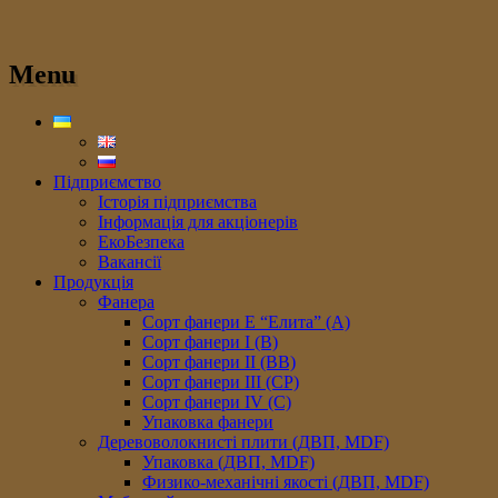
Menu
Підприємство
Історія підприємства
Інформація для акціонерів
ЕкоБезпека
Вакансії
Продукція
Фанера
Сорт фанери E “Елита” (A)
Сорт фанери I (В)
Сорт фанери II (ВB)
Сорт фанери III (CP)
Сорт фанери IV (C)
Упаковка фанери
Деревоволокнисті плити (ДВП, MDF)
Упаковка (ДВП, MDF)
Физико-механічні якості (ДВП, MDF)