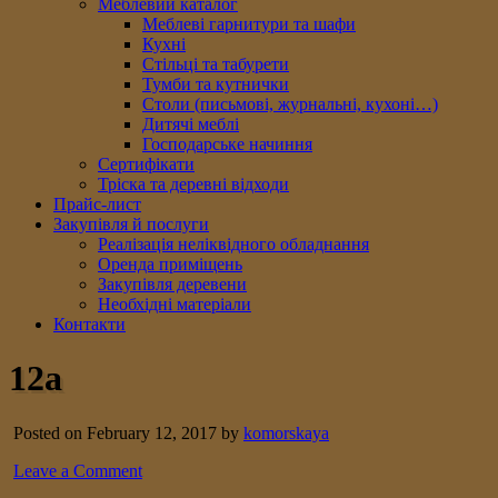
Меблевий каталог
Меблеві гарнитури та шафи
Кухні
Стільці та табурети
Тумби та кутнички
Столи (письмові, журнальні, кухоні…)
Дитячі меблі
Господарське начиння
Сертифікати
Тріска та деревні відходи
Прайс-лист
Закупівля й послуги
Реалізація неліквідного обладнання
Оренда приміщень
Закупівля деревени
Необхідні матеріали
Контакти
12a
Posted on February 12, 2017 by
komorskaya
Leave a Comment