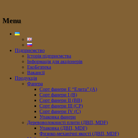
Menu
Підприємство
Історія підприємства
Інформація для акціонерів
ЕкоБезпека
Вакансії
Продукція
Фанера
Сорт фанери E “Елита” (A)
Сорт фанери I (В)
Сорт фанери II (ВB)
Сорт фанери III (CP)
Сорт фанери IV (C)
Упаковка фанери
Деревоволокнисті плити (ДВП, MDF)
Упаковка (ДВП, MDF)
Физико-механічні якості (ДВП, MDF)