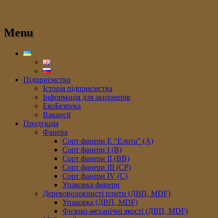
Menu
Підприємство
Історія підприємства
Інформація для акціонерів
ЕкоБезпека
Вакансії
Продукція
Фанера
Сорт фанери E “Елита” (A)
Сорт фанери I (В)
Сорт фанери II (ВB)
Сорт фанери III (CP)
Сорт фанери IV (C)
Упаковка фанери
Деревоволокнисті плити (ДВП, MDF)
Упаковка (ДВП, MDF)
Физико-механічні якості (ДВП, MDF)