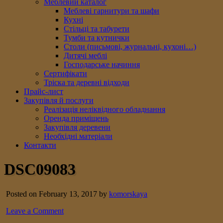
Меблевий каталог
Меблеві гарнитури та шафи
Кухні
Стільці та табурети
Тумби та кутнички
Столи (письмові, журнальні, кухоні…)
Дитячі меблі
Господарське начиння
Сертифікати
Тріска та деревні відходи
Прайс-лист
Закупівля й послуги
Реалізація неліквідного обладнання
Оренда приміщень
Закупівля деревени
Необхідні матеріали
Контакти
DSC09083
Posted on February 13, 2017 by
komorskaya
Leave a Comment