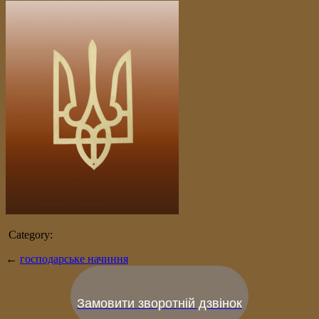
Category:
←
господарське начиння
Замовити зворотній дзвінок