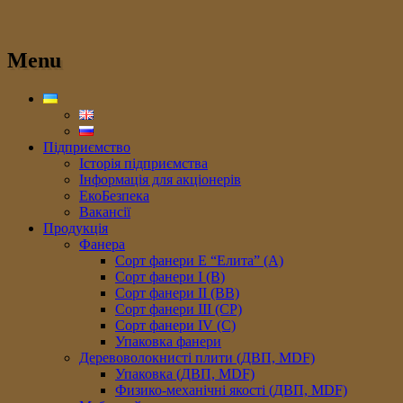
Menu
Підприємство
Історія підприємства
Інформація для акціонерів
ЕкоБезпека
Вакансії
Продукція
Фанера
Сорт фанери E “Елита” (A)
Сорт фанери I (В)
Сорт фанери II (ВB)
Сорт фанери III (CP)
Сорт фанери IV (C)
Упаковка фанери
Деревоволокнисті плити (ДВП, MDF)
Упаковка (ДВП, MDF)
Физико-механічні якості (ДВП, MDF)