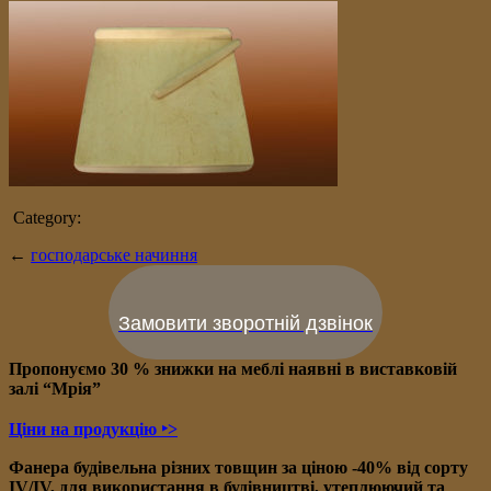
Category:
←
господарське начиння
Замовити зворотній дзвінок
Пропонуємо 30 % знижки на меблі наявні в в
иставковій
залі “Мрія”
Ціни на продукцію ‣>
Фанера будівельна різних товщин за ціною -40% від сорту
IV/IV, для використання в будівництві, утеплюючий та