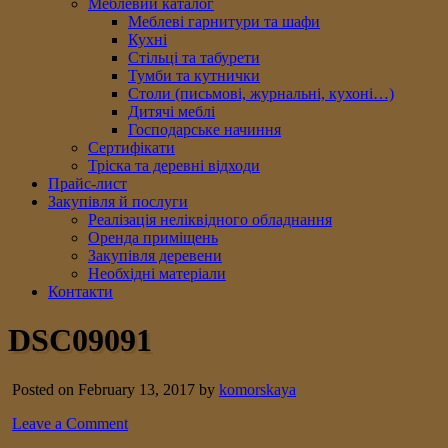
Меблевий каталог
Меблеві гарнитури та шафи
Кухні
Стільці та табурети
Тумби та кутнички
Столи (письмові, журнальні, кухоні…)
Дитячі меблі
Господарське начиння
Сертифікати
Тріска та деревні відходи
Прайс-лист
Закупівля й послуги
Реалізація неліквідного обладнання
Оренда приміщень
Закупівля деревени
Необхідні матеріали
Контакти
DSC09091
Posted on February 13, 2017 by
komorskaya
Leave a Comment