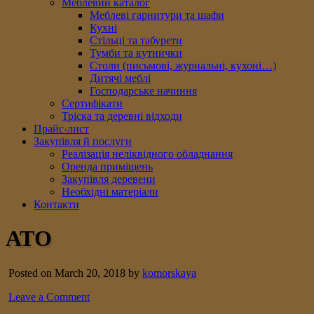
Меблевий каталог
Меблеві гарнитури та шафи
Кухні
Стільці та табурети
Тумби та кутнички
Столи (письмові, журнальні, кухоні…)
Дитячі меблі
Господарське начиння
Сертифікати
Тріска та деревні відходи
Прайс-лист
Закупівля й послуги
Реалізація неліквідного обладнання
Оренда приміщень
Закупівля деревени
Необхідні матеріали
Контакти
АТО
Posted on March 20, 2018 by
komorskaya
Leave a Comment