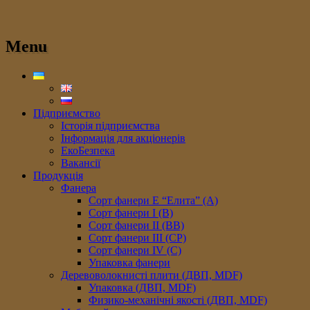
Menu
Підприємство
Історія підприємства
Інформація для акціонерів
ЕкоБезпека
Вакансії
Продукція
Фанера
Сорт фанери E “Елита” (A)
Сорт фанери I (В)
Сорт фанери II (ВB)
Сорт фанери III (CP)
Сорт фанери IV (C)
Упаковка фанери
Деревоволокнисті плити (ДВП, MDF)
Упаковка (ДВП, MDF)
Физико-механічні якості (ДВП, MDF)