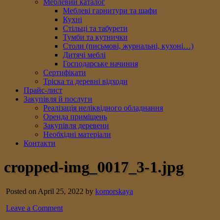
Меблевий каталог
Меблеві гарнитури та шафи
Кухні
Стільці та табурети
Тумби та кутнички
Столи (письмові, журнальні, кухоні…)
Дитячі меблі
Господарське начиння
Сертифікати
Тріска та деревні відходи
Прайс-лист
Закупівля й послуги
Реалізація неліквідного обладнання
Оренда приміщень
Закупівля деревени
Необхідні матеріали
Контакти
cropped-img_0017_3-1.jpg
Posted on April 25, 2022 by
komorskaya
Leave a Comment