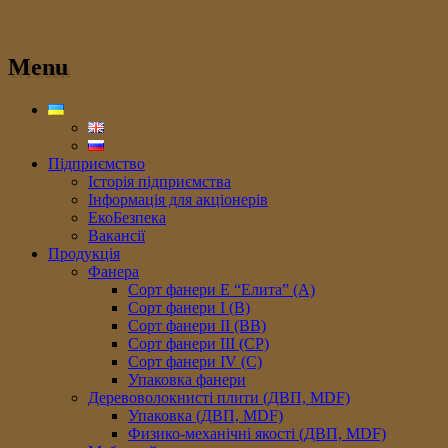
Menu
Підприємство
Історія підприємства
Інформація для акціонерів
ЕкоБезпека
Вакансії
Продукція
Фанера
Сорт фанери E “Елита” (A)
Сорт фанери I (В)
Сорт фанери II (ВB)
Сорт фанери III (CP)
Сорт фанери IV (C)
Упаковка фанери
Деревоволокнисті плити (ДВП, MDF)
Упаковка (ДВП, MDF)
Физико-механічні якості (ДВП, MDF)