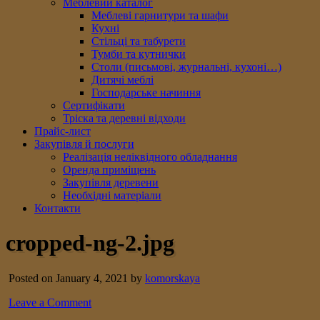
Меблевий каталог
Меблеві гарнитури та шафи
Кухні
Стільці та табурети
Тумби та кутнички
Столи (письмові, журнальні, кухоні…)
Дитячі меблі
Господарське начиння
Сертифікати
Тріска та деревні відходи
Прайс-лист
Закупівля й послуги
Реалізація неліквідного обладнання
Оренда приміщень
Закупівля деревени
Необхідні матеріали
Контакти
cropped-ng-2.jpg
Posted on January 4, 2021 by
komorskaya
Leave a Comment