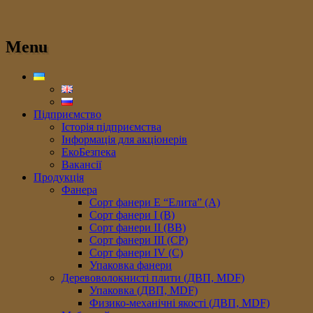
Menu
Підприємство
Історія підприємства
Інформація для акціонерів
ЕкоБезпека
Вакансії
Продукція
Фанера
Сорт фанери E “Елита” (A)
Сорт фанери I (В)
Сорт фанери II (ВB)
Сорт фанери III (CP)
Сорт фанери IV (C)
Упаковка фанери
Деревоволокнисті плити (ДВП, MDF)
Упаковка (ДВП, MDF)
Физико-механічні якості (ДВП, MDF)