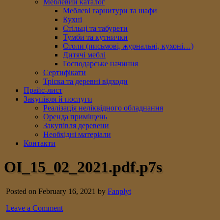
Меблевий каталог
Меблеві гарнитури та шафи
Кухні
Стільці та табурети
Тумби та кутнички
Столи (письмові, журнальні, кухоні…)
Дитячі меблі
Господарське начиння
Сертифікати
Тріска та деревні відходи
Прайс-лист
Закупівля й послуги
Реалізація неліквідного обладнання
Оренда приміщень
Закупівля деревени
Необхідні матеріали
Контакти
OI_15_02_2021.pdf.p7s
Posted on February 16, 2021 by
Fanplyt
Leave a Comment