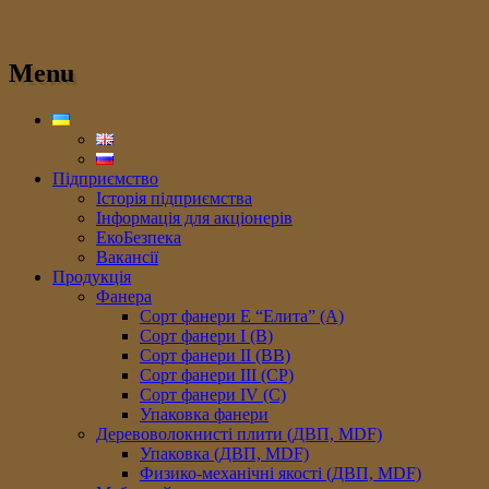
Menu
Підприємство
Історія підприємства
Інформація для акціонерів
ЕкоБезпека
Вакансії
Продукція
Фанера
Сорт фанери E “Елита” (A)
Сорт фанери I (В)
Сорт фанери II (ВB)
Сорт фанери III (CP)
Сорт фанери IV (C)
Упаковка фанери
Деревоволокнисті плити (ДВП, MDF)
Упаковка (ДВП, MDF)
Физико-механічні якості (ДВП, MDF)