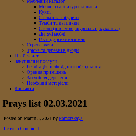
Меблевий каталог
Меблеві гарнитури та шафи
Кухні
Стільці та табурети
Тумби та кутнички
Столи (письмові, журнальні, кухоні…)
Дитячі меблі
Господарське начиння
Сертифікати
Тріска та деревні відходи
Прайс-лист
Закупівля й послуги
Реалізація неліквідного обладнання
Оренда приміщень
Закупівля деревени
Необхідні матеріали
Контакти
Prays list 02.03.2021
Posted on March 3, 2021 by
komorskaya
Leave a Comment