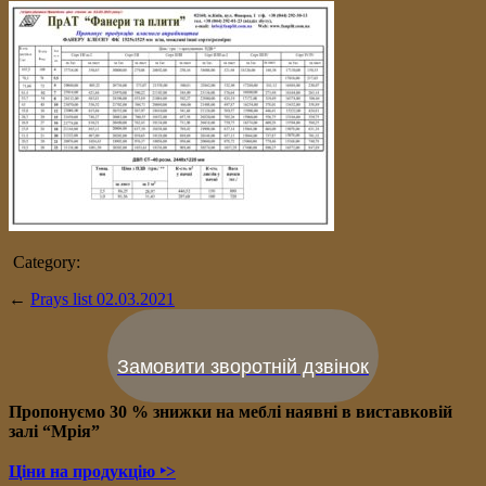
Category:
←
Prays list 02.03.2021
Замовити зворотній дзвінок
Пропонуємо 30 % знижки на меблі наявні в в
иставковій
залі “Мрія”
Ціни на продукцію ‣>