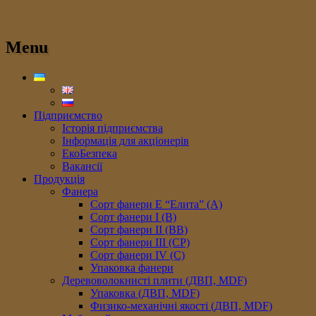
Menu
Підприємство
Історія підприємства
Інформація для акціонерів
ЕкоБезпека
Вакансії
Продукція
Фанера
Сорт фанери E “Елита” (A)
Сорт фанери I (В)
Сорт фанери II (ВB)
Сорт фанери III (CP)
Сорт фанери IV (C)
Упаковка фанери
Деревоволокнисті плити (ДВП, MDF)
Упаковка (ДВП, MDF)
Физико-механічні якості (ДВП, MDF)