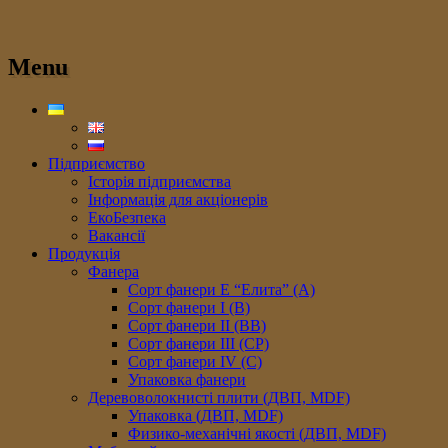
Menu
Підприємство
Історія підприємства
Інформація для акціонерів
ЕкоБезпека
Вакансії
Продукція
Фанера
Сорт фанери E “Елита” (A)
Сорт фанери I (В)
Сорт фанери II (ВB)
Сорт фанери III (CP)
Сорт фанери IV (C)
Упаковка фанери
Деревоволокнисті плити (ДВП, MDF)
Упаковка (ДВП, MDF)
Физико-механічні якості (ДВП, MDF)