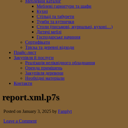
Меблевий каталог
Меблеві гарнитури та шафи
Кухні
Стільці та табурети
Тумби та кутнички
Столи (письмові, журнальні, кухоні…)
Дитячі меблі
Господарське начиння
Сертифікати
Тріска та деревні відходи
Прайс-лист
Закупівля й послуги
Реалізація неліквідного обладнання
Оренда приміщень
Закупівля деревени
Необхідні матеріали
Контакти
report.xml.p7s
Posted on January 3, 2025 by
Fanplyt
Leave a Comment