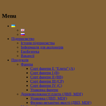
Menu
Підприємство
Історія підприємства
Інформація для акціонерів
ЕкоБезпека
Вакансії
Продукція
Фанера
Сорт фанери E “Елита” (A)
Сорт фанери I (В)
Сорт фанери II (ВB)
Сорт фанери III (CP)
Сорт фанери IV (C)
Упаковка фанери
Деревоволокнисті плити (ДВП, MDF)
Упаковка (ДВП, MDF)
Физико-механічні якості (ДВП, MDF)