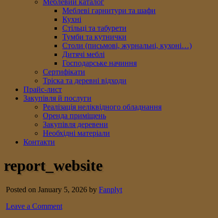
Меблевий каталог
Меблеві гарнитури та шафи
Кухні
Стільці та табурети
Тумби та кутнички
Столи (письмові, журнальні, кухоні…)
Дитячі меблі
Господарське начиння
Сертифікати
Тріска та деревні відходи
Прайс-лист
Закупівля й послуги
Реалізація неліквідного обладнання
Оренда приміщень
Закупівля деревени
Необхідні матеріали
Контакти
report_website
Posted on January 5, 2026 by
Fanplyt
Leave a Comment