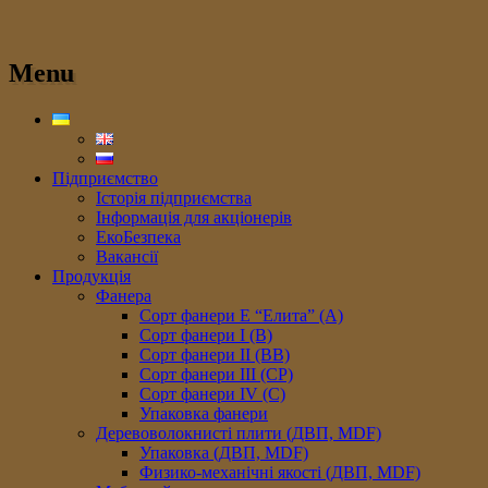
Menu
Підприємство
Історія підприємства
Інформація для акціонерів
ЕкоБезпека
Вакансії
Продукція
Фанера
Сорт фанери E “Елита” (A)
Сорт фанери I (В)
Сорт фанери II (ВB)
Сорт фанери III (CP)
Сорт фанери IV (C)
Упаковка фанери
Деревоволокнисті плити (ДВП, MDF)
Упаковка (ДВП, MDF)
Физико-механічні якості (ДВП, MDF)