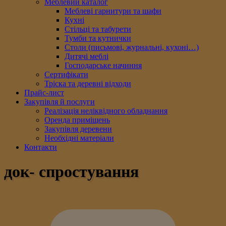
Меблевий каталог
Меблеві гарнитури та шафи
Кухні
Стільці та табурети
Тумби та кутнички
Столи (письмові, журнальні, кухоні…)
Дитячі меблі
Господарське начиння
Сертифікати
Тріска та деревні відходи
Прайс-лист
Закупівля й послуги
Реалізація неліквідного обладнання
Оренда приміщень
Закупівля деревени
Необхідні матеріали
Контакти
док- спростування