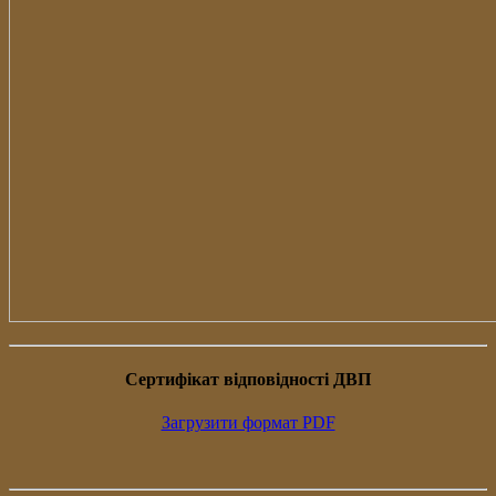
Сертифiкат вiдповiдностi ДВП
Загрузити формат PDF