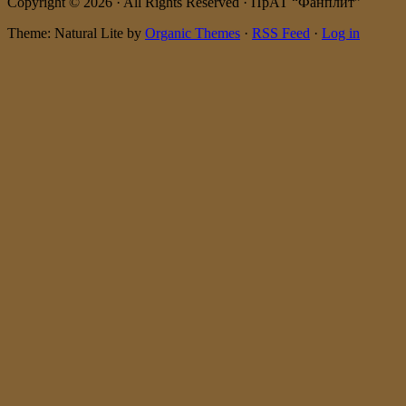
Copyright © 2026 · All Rights Reserved · ПрАТ “Фанплит”
Theme: Natural Lite by
Organic Themes
·
RSS Feed
·
Log in