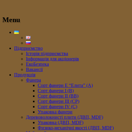
Menu
Підприємство
Історія підприємства
Інформація для акціонерів
ЕкоБезпека
Вакансії
Продукція
Фанера
Сорт фанери E “Елита” (A)
Сорт фанери I (В)
Сорт фанери II (ВB)
Сорт фанери III (CP)
Сорт фанери IV (C)
Упаковка фанери
Деревоволокнисті плити (ДВП, MDF)
Упаковка (ДВП, MDF)
Физико-механічні якості (ДВП, MDF)