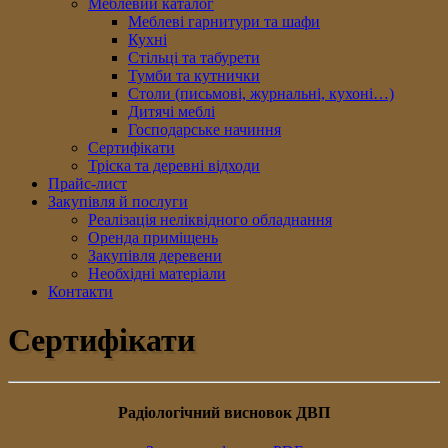
Меблевий каталог
Меблеві гарнитури та шафи
Кухні
Стільці та табурети
Тумби та кутнички
Столи (письмові, журнальні, кухоні…)
Дитячі меблі
Господарське начиння
Сертифікати
Тріска та деревні відходи
Прайс-лист
Закупівля й послуги
Реалізація неліквідного обладнання
Оренда приміщень
Закупівля деревени
Необхідні матеріали
Контакти
Сертифікати
Радіологічний висновок ДВП