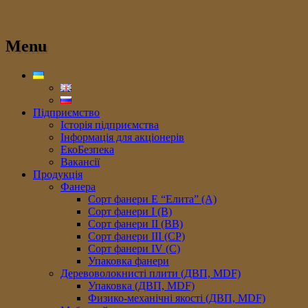
Menu
Підприємство
Історія підприємства
Інформація для акціонерів
ЕкоБезпека
Вакансії
Продукція
Фанера
Сорт фанери E “Елита” (A)
Сорт фанери I (В)
Сорт фанери II (ВB)
Сорт фанери III (CP)
Сорт фанери IV (C)
Упаковка фанери
Деревоволокнисті плити (ДВП, MDF)
Упаковка (ДВП, MDF)
Физико-механічні якості (ДВП, MDF)