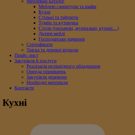
Меблевий каталог
Меблеві гарнитури та шафи
Кухні
Стільці та табурети
Тумби та кутнички
Столи (письмові, журнальні, кухоні…)
Дитячі меблі
Господарське начиння
Сертифікати
Тріска та деревні відходи
Прайс-лист
Закупівля й послуги
Реалізація неліквідного обладнання
Оренда приміщень
Закупівля деревени
Необхідні матеріали
Контакти
Кухні