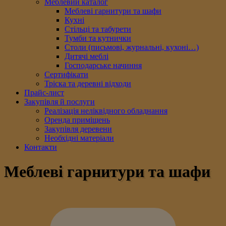
Меблевий каталог
Меблеві гарнитури та шафи
Кухні
Стільці та табурети
Тумби та кутнички
Столи (письмові, журнальні, кухоні…)
Дитячі меблі
Господарське начиння
Сертифікати
Тріска та деревні відходи
Прайс-лист
Закупівля й послуги
Реалізація неліквідного обладнання
Оренда приміщень
Закупівля деревени
Необхідні матеріали
Контакти
Меблеві гарнитури та шафи