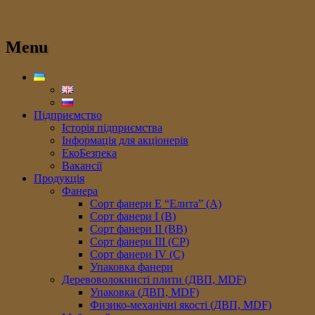
Menu
Підприємство
Історія підприємства
Інформація для акціонерів
ЕкоБезпека
Вакансії
Продукція
Фанера
Сорт фанери E “Елита” (A)
Сорт фанери I (В)
Сорт фанери II (ВB)
Сорт фанери III (CP)
Сорт фанери IV (C)
Упаковка фанери
Деревоволокнисті плити (ДВП, MDF)
Упаковка (ДВП, MDF)
Физико-механічні якості (ДВП, MDF)