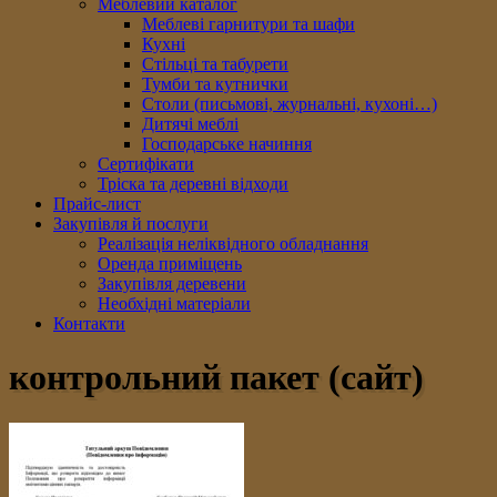
Меблевий каталог
Меблеві гарнитури та шафи
Кухні
Стільці та табурети
Тумби та кутнички
Столи (письмові, журнальні, кухоні…)
Дитячі меблі
Господарське начиння
Сертифікати
Тріска та деревні відходи
Прайс-лист
Закупівля й послуги
Реалізація неліквідного обладнання
Оренда приміщень
Закупівля деревени
Необхідні матеріали
Контакти
контрольний пакет (сайт)