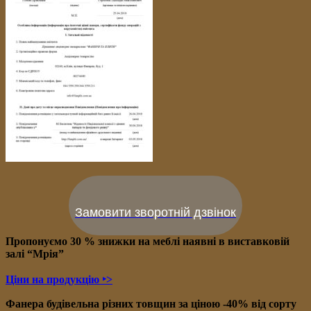
Замовити зворотній дзвінок
Пропонуємо 30 % знижки на меблі наявні в в
иставковій
залі “Мрія”
Ціни на продукцію ‣>
Фанера будівельна різних товщин за ціною -40% від сорту