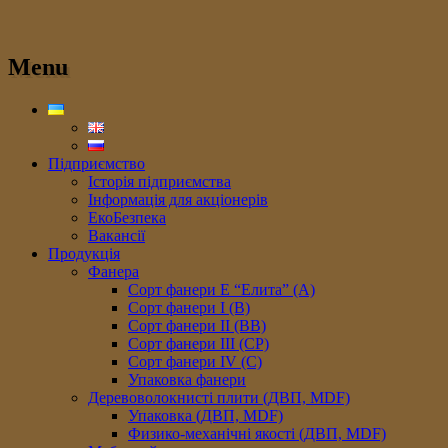
Menu
Підприємство
Історія підприємства
Інформація для акціонерів
ЕкоБезпека
Вакансії
Продукція
Фанера
Сорт фанери E “Елита” (A)
Сорт фанери I (В)
Сорт фанери II (ВB)
Сорт фанери III (CP)
Сорт фанери IV (C)
Упаковка фанери
Деревоволокнисті плити (ДВП, MDF)
Упаковка (ДВП, MDF)
Физико-механічні якості (ДВП, MDF)