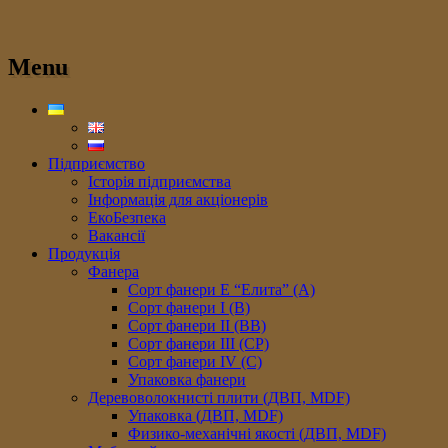
Menu
Підприємство
Історія підприємства
Інформація для акціонерів
ЕкоБезпека
Вакансії
Продукція
Фанера
Сорт фанери E “Елита” (A)
Сорт фанери I (В)
Сорт фанери II (ВB)
Сорт фанери III (CP)
Сорт фанери IV (C)
Упаковка фанери
Деревоволокнисті плити (ДВП, MDF)
Упаковка (ДВП, MDF)
Физико-механічні якості (ДВП, MDF)