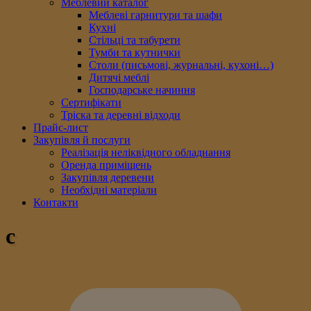
Меблевий каталог
Меблеві гарнитури та шафи
Кухні
Стільці та табурети
Тумби та кутнички
Столи (письмові, журнальні, кухоні…)
Дитячі меблі
Господарське начиння
Сертифікати
Тріска та деревні відходи
Прайс-лист
Закупівля й послуги
Реалізація неліквідного обладнання
Оренда приміщень
Закупівля деревени
Необхідні матеріали
Контакти
c