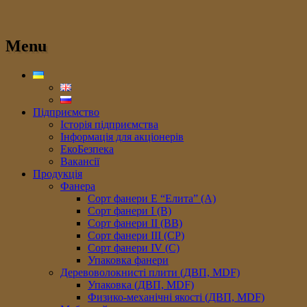
Menu
Підприємство
Історія підприємства
Інформація для акціонерів
ЕкоБезпека
Вакансії
Продукція
Фанера
Сорт фанери E “Елита” (A)
Сорт фанери I (В)
Сорт фанери II (ВB)
Сорт фанери III (CP)
Сорт фанери IV (C)
Упаковка фанери
Деревоволокнисті плити (ДВП, MDF)
Упаковка (ДВП, MDF)
Физико-механічні якості (ДВП, MDF)