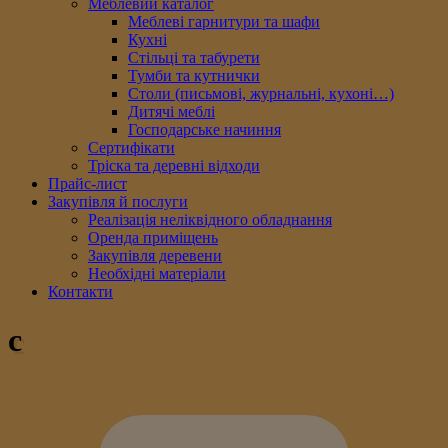
Меблевий каталог
Меблеві гарнитури та шафи
Кухні
Стільці та табурети
Тумби та кутнички
Столи (письмові, журнальні, кухоні…)
Дитячі меблі
Господарське начиння
Сертифікати
Тріска та деревні відходи
Прайс-лист
Закупівля й послуги
Реалізація неліквідного обладнання
Оренда приміщень
Закупівля деревени
Необхідні матеріали
Контакти
c