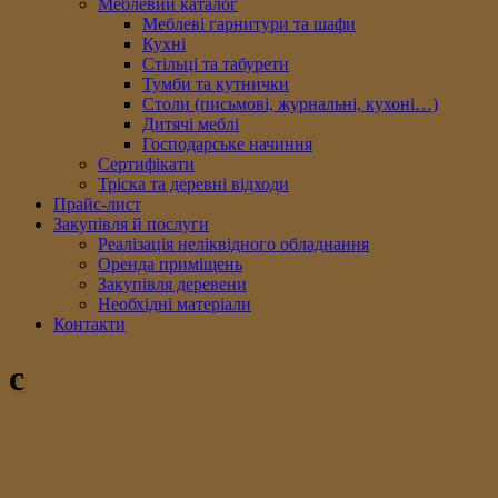
Меблевий каталог
Меблеві гарнитури та шафи
Кухні
Стільці та табурети
Тумби та кутнички
Столи (письмові, журнальні, кухоні…)
Дитячі меблі
Господарське начиння
Сертифікати
Тріска та деревні відходи
Прайс-лист
Закупівля й послуги
Реалізація неліквідного обладнання
Оренда приміщень
Закупівля деревени
Необхідні матеріали
Контакти
c