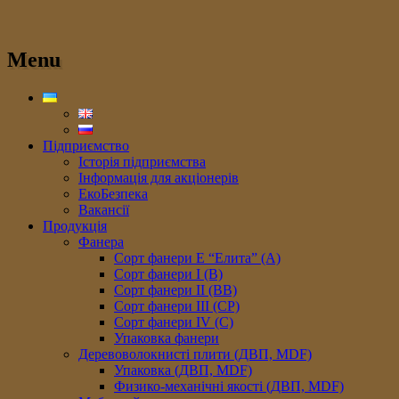
Menu
Підприємство
Історія підприємства
Інформація для акціонерів
ЕкоБезпека
Вакансії
Продукція
Фанера
Сорт фанери E “Елита” (A)
Сорт фанери I (В)
Сорт фанери II (ВB)
Сорт фанери III (CP)
Сорт фанери IV (C)
Упаковка фанери
Деревоволокнисті плити (ДВП, MDF)
Упаковка (ДВП, MDF)
Физико-механічні якості (ДВП, MDF)