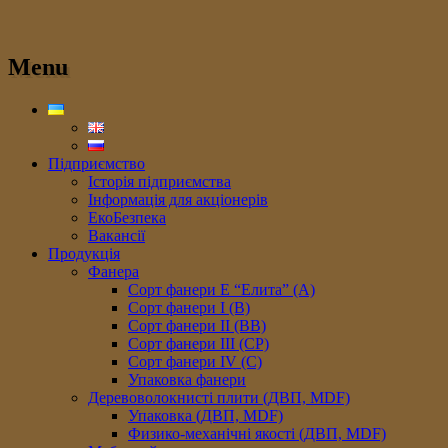
Menu
Підприємство
Історія підприємства
Інформація для акціонерів
ЕкоБезпека
Вакансії
Продукція
Фанера
Сорт фанери E “Елита” (A)
Сорт фанери I (В)
Сорт фанери II (ВB)
Сорт фанери III (CP)
Сорт фанери IV (C)
Упаковка фанери
Деревоволокнисті плити (ДВП, MDF)
Упаковка (ДВП, MDF)
Физико-механічні якості (ДВП, MDF)