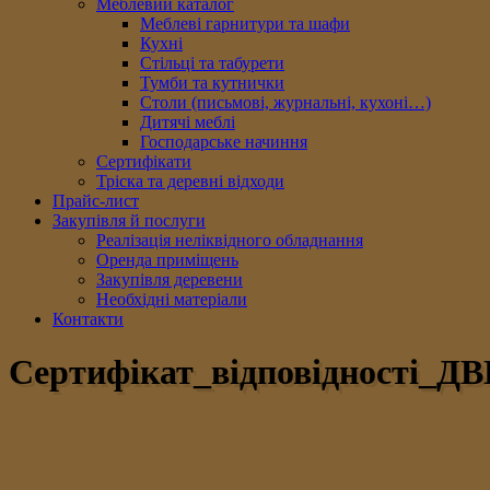
Меблевий каталог
Меблеві гарнитури та шафи
Кухні
Стільці та табурети
Тумби та кутнички
Столи (письмові, журнальні, кухоні…)
Дитячі меблі
Господарське начиння
Сертифікати
Тріска та деревні відходи
Прайс-лист
Закупівля й послуги
Реалізація неліквідного обладнання
Оренда приміщень
Закупівля деревени
Необхідні матеріали
Контакти
Сертифiкат_вiдповiдностi_Д