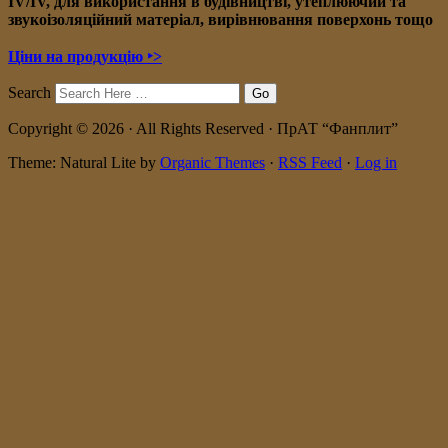
IV/IV, для використання в будівництві, утеплюючий та
звукоізоляційний матеріал, вирівнювання поверхонь тощо
Ціни на продукцію ‣>
Search
Copyright © 2026 · All Rights Reserved · ПрАТ “Фанплит”
Theme: Natural Lite by
Organic Themes
·
RSS Feed
·
Log in