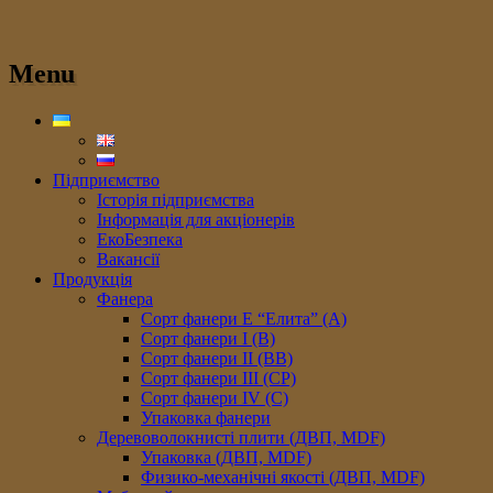
Menu
Підприємство
Історія підприємства
Інформація для акціонерів
ЕкоБезпека
Вакансії
Продукція
Фанера
Сорт фанери E “Елита” (A)
Сорт фанери I (В)
Сорт фанери II (ВB)
Сорт фанери III (CP)
Сорт фанери IV (C)
Упаковка фанери
Деревоволокнисті плити (ДВП, MDF)
Упаковка (ДВП, MDF)
Физико-механічні якості (ДВП, MDF)