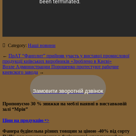
Category:
Наші новини
←
ПрАТ “Фанплит” прийняв участь у виставці промислової
продукції київських виробників «Зроблено в Києві»
Возле Администрации Порошенко протестуют рабочие
киевского завода
→
Замовити зворотній дзвінок
Пропонуємо 30 % знижки на меблі наявні в в
иставковій
залі “Мрія”
Ціни на продукцію ‣>
Фанера будівельна різних товщин за ціною -40% від сорту