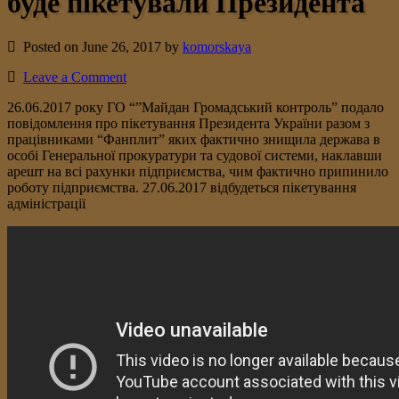
буде пікетували Президента
Posted on June 26, 2017 by
komorskaya
Leave a Comment
26.06.2017 року ГО “”Майдан Громадський контроль” подало
повідомлення про пікетування Президента України разом з
працівниками “Фанплит” яких фактично знищила держава в
особі Генеральної прокуратури та судової системи, наклавши
арешт на всі рахунки підприємства, чим фактично припинило
роботу підприємства. 27.06.2017 відбудеться пікетування
адміністрації